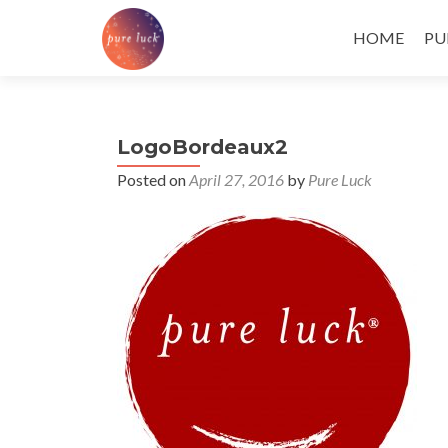
Skip
to
HOME
PU
content
LogoBordeaux2
Posted on
April 27, 2016
by
Pure Luck