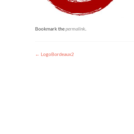
Bookmark the
permalink
.
Post
←
LogoBordeaux2
navigation