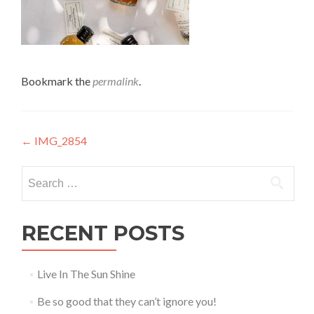
Bookmark the
permalink
.
Post
←
IMG_2854
navigation
Search
for:
RECENT POSTS
Live In The Sun Shine
Be so good that they can’t ignore you!