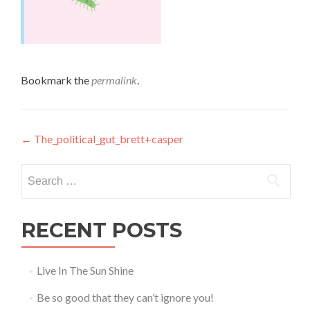
Bookmark the
permalink
.
Post
←
The_political_gut_brett+casper
navigation
Search
for:
RECENT POSTS
Live In The Sun Shine
Be so good that they can’t ignore you!