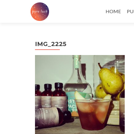
Skip
to
HOME
PU
content
IMG_2225